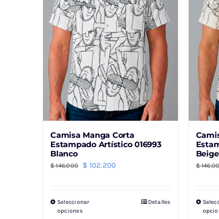
Camisa Manga Corta
Cami
Estampado Artístico 016993
Estam
Blanco
Beige
El
El
$
102.200
$
146.000
$
146.0
precio
precio
original
actual
Seleccionar
Detalles
Selec
Este
era:
es:
opciones
opcio
producto