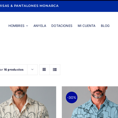
ISAS & PANTALONES MONARCA
HOMBRES
ANYELA
DOTACIONES
MI CUENTA
BLOG
Portada
»
Hombres
»
Camisa
rar
16 productos
-30%