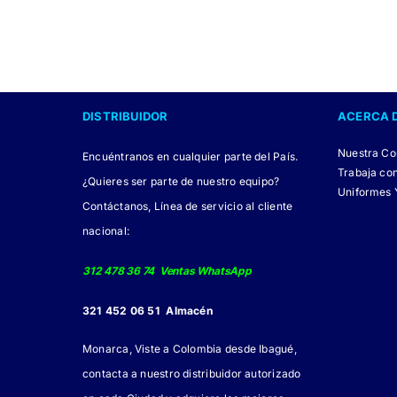
variantes.
Las
opciones
se
DISTRIBUIDOR
ACERCA 
pueden
elegir
Nuestra C
Encuéntranos en cualquier parte del País.
en
Trabaja co
¿Quieres ser parte de nuestro equipo?
Uniformes 
la
Contáctanos, Línea de servicio al cliente
página
nacional:
de
producto
312 478 36 74 Ventas WhatsApp
321 452 06 51 Almacén
Monarca, Viste a Colombia desde Ibagué,
contacta a nuestro distribuidor autorizado