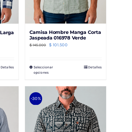
de
producto
Camisa Hombre Manga Corta
Larga
Jaspeada 016978 Verde
El
El
$
101.500
$
145.000
precio
precio
original
actual
Detalles
Seleccionar
Detalles
Este
era:
es:
opciones
producto
$ 145.000.
$ 101.500.
tiene
múltiples
-30%
variantes.
Las
opciones
se