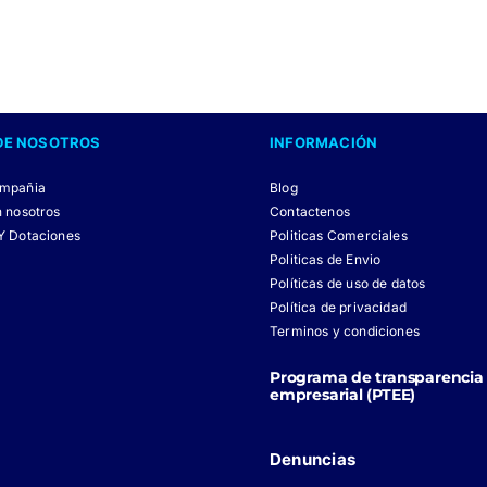
variantes.
variantes.
Las
Las
opciones
opciones
se
se
DE NOSOTROS
INFORMACIÓN
pueden
pueden
elegir
elegir
ompañia
Blog
en
en
n nosotros
Contactenos
Y Dotaciones
Politicas Comerciales
la
la
Politicas de Envio
página
página
Políticas de uso de datos
de
de
Política de privacidad
Terminos y condiciones
producto
producto
Programa de transparencia 
empresarial (PTEE)
Denuncias