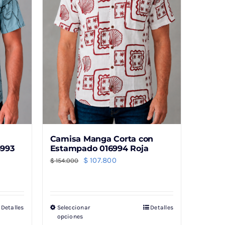
Camisa Manga Corta con
6993
Estampado 016994 Roja
El
El
$
107.800
$
154.000
precio
precio
original
actual
era:
es:
Detalles
Seleccionar
Detalles
Este
$ 154.000.
$ 107.800.
opciones
producto