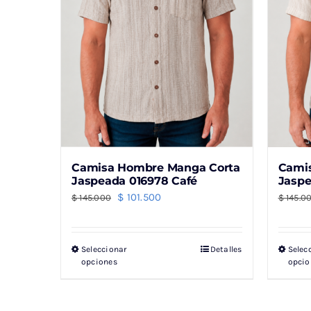
pueden
elegir
en
la
página
de
producto
Camisa Hombre Manga Corta
Cami
Jaspeada 016978 Café
Jaspe
El
El
$
101.500
$
145.000
$
145.0
precio
precio
original
actual
Seleccionar
Detalles
Selec
Este
era:
es:
opciones
opcio
producto
$ 145.000.
$ 101.500.
tiene
múltiples