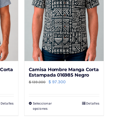
pueden
elegir
en
la
página
de
producto
Corta
Camisa Hombre Manga Corta
Estampada 016985 Negro
El
El
$
97.300
$
139.000
precio
precio
original
actual
Detalles
Seleccionar
Detalles
Este
era:
es:
opciones
producto
$ 139.000.
$ 97.300.
tiene
múltiples