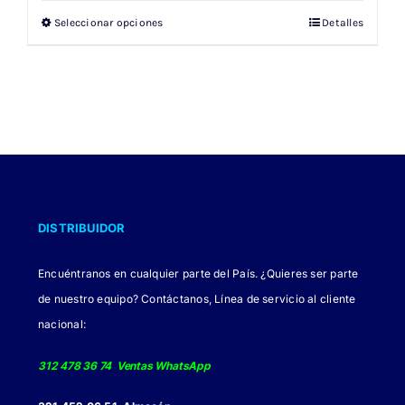
original
actual
Seleccionar opciones
Detalles
Este
era:
es:
producto
$ 147.000.
$ 102.900.
tiene
múltiples
variantes.
Las
opciones
se
DISTRIBUIDOR
pueden
elegir
Encuéntranos en cualquier parte del País. ¿Quieres ser parte
en
de nuestro equipo? Contáctanos, Línea de servicio al cliente
la
nacional:
página
de
312 478 36 74 Ventas WhatsApp
producto