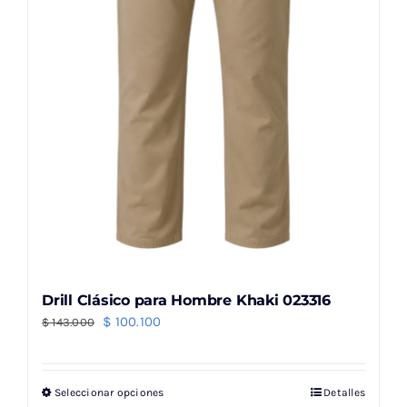
en
la
página
de
producto
Drill Clásico para Hombre Khaki 023316
El
El
$
100.100
$
143.000
precio
precio
original
actual
Seleccionar opciones
Detalles
Este
era:
es: