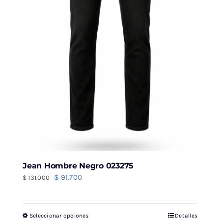
elegir
en
la
página
de
producto
Jean Hombre Negro 023275
El
El
$
91.700
$
131.000
precio
precio
original
actual
Seleccionar opciones
Detalles
Este
era:
es: