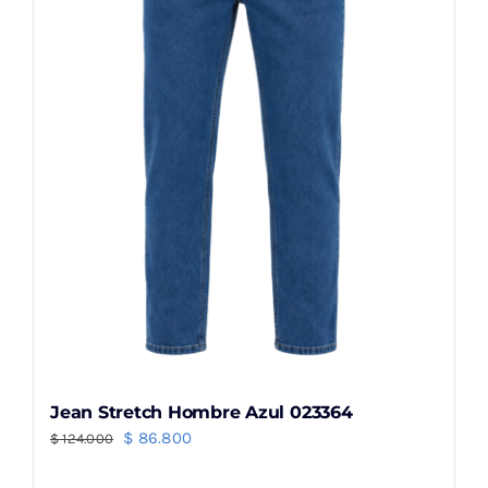
pueden
elegir
en
la
página
de
producto
Jean Stretch Hombre Azul 023364
El
El
$
86.800
$
124.000
precio
precio