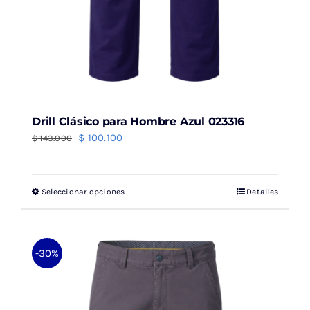
Drill Clásico para Hombre Azul 023316
El
El
$
100.100
$
143.000
precio
precio
original
actual
Seleccionar opciones
Detalles
Este
era:
es:
producto
$ 143.000.
$ 100.100.
tiene
múltiples
-30%
variantes.
Las