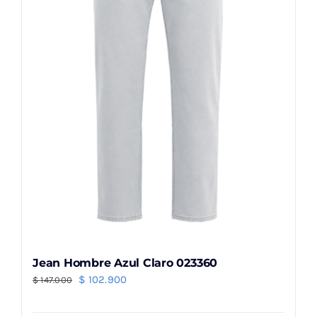
pueden
elegir
en
la
página
de
producto
Jean Hombre Azul Claro 023360
El
El
$
102.900
$
147.000
precio
precio