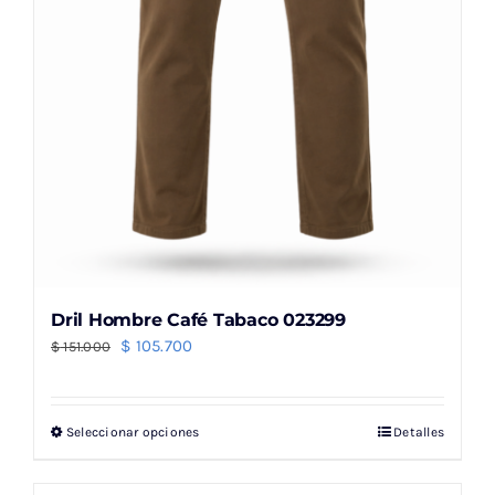
página
de
producto
Dril Hombre Café Tabaco 023299
El
El
$
105.700
$
151.000
precio
precio
original
actual
Seleccionar opciones
Detalles
Este
era:
es:
producto
$ 151.000.
$ 105.700.