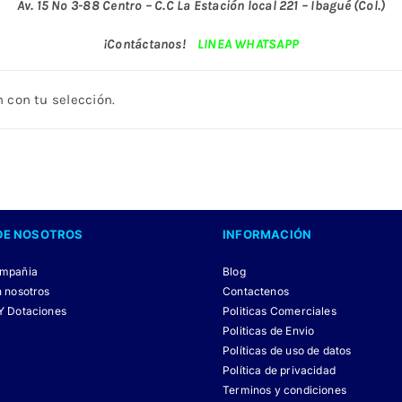
Av. 15 No 3-88 Centro – C.C La Estación local 221 – Ibagué (Col.)
¡Contáctanos!
LINEA WHATSAPP
 con tu selección.
DE NOSOTROS
INFORMACIÓN
ompañia
Blog
n nosotros
Contactenos
Y Dotaciones
Politicas Comerciales
Politicas de Envio
Políticas de uso de datos
Política de privacidad
Terminos y condiciones