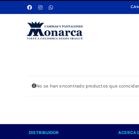
Saltar
CAM
al
contenido
No se han encontrado productos que coincidan
DISTRIBUIDOR
ACERCA 