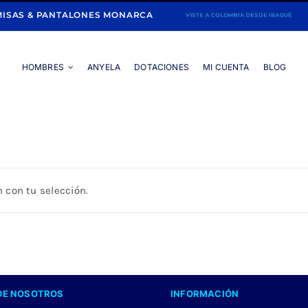
ISAS & PANTALONES MONARCA
HOMBRES
ANYELA
DOTACIONES
MI CUENTA
BLOG
Portada
»
CAMISA LILA MANGA LARGA
 con tu selección.
DE NOSOTROS
INFORMACIÓN