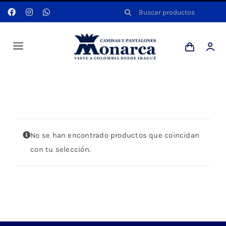
Saltar
Buscar:
al
contenido
Toggle
Navigation
Hombres
Portada
»
CAMISA LILA MANGA LARGA
Anyela
No se han encontrado productos que coincidan
Dotaciones
con tu selección.
Mi cuenta
Blog