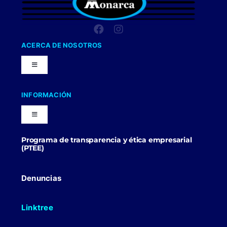
ACERCA DE NOSOTROS
Toggle
Navigation
Nuestra Compañia
INFORMACIÓN
Toggle
Trabaja con nosotros
Navigation
Programa de transparencia y ética empresarial
Blog
(PTEE)
Uniformes Y Dotaciones
Contactenos
Denuncias
Linktree
Politicas Comerciales