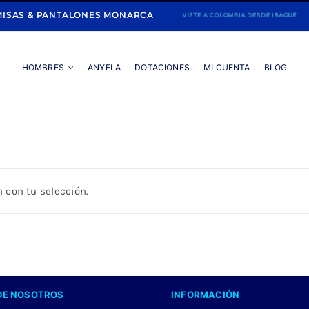
ISAS & PANTALONES MONARCA
HOMBRES
ANYELA
DOTACIONES
MI CUENTA
BLOG
Portada
»
CAMISA LILA MANGA LARGA
 con tu selección.
DE NOSOTROS
INFORMACIÓN