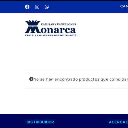
Saltar
CAM
al
contenido
No se han encontrado productos que coincidan
DISTRIBUIDOR
ACERCA 