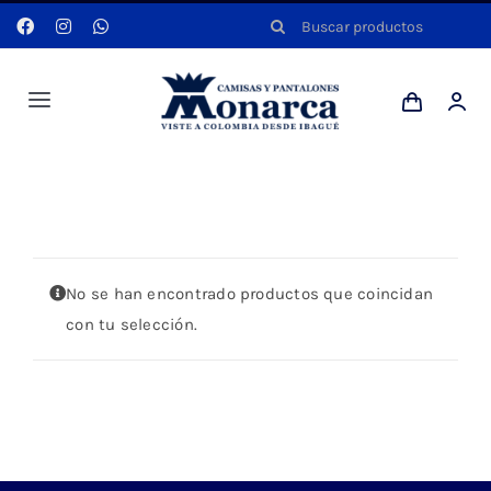
Saltar
Buscar:
al
contenido
Toggle
Navigation
Hombres
Portada
»
CAMISA LILA MANGA LARGA
Anyela
No se han encontrado productos que coincidan
Dotaciones
con tu selección.
Mi cuenta
Blog