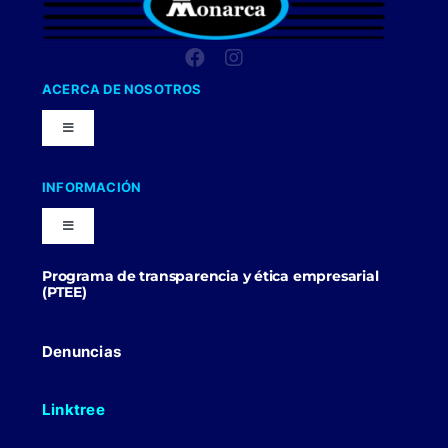
ACERCA DE NOSOTROS
Toggle
Navigation
Nuestra Compañia
INFORMACIÓN
Toggle
Trabaja con nosotros
Navigation
Programa de transparencia y ética empresarial
Blog
(PTEE)
Uniformes Y Dotaciones
Contactenos
Denuncias
Linktree
Politicas Comerciales