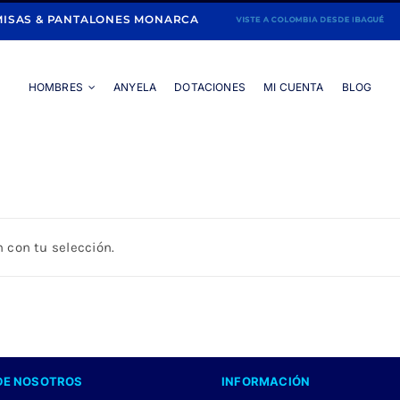
ISAS & PANTALONES MONARCA
HOMBRES
ANYELA
DOTACIONES
MI CUENTA
BLOG
Portada
»
CAMISA LILA MANGA LARGA
 con tu selección.
DE NOSOTROS
INFORMACIÓN