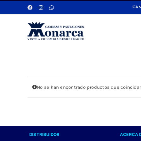
Saltar
CAM
al
contenido
No se han encontrado productos que coincidan
DISTRIBUIDOR
ACERCA 