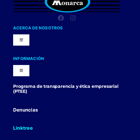
ACERCA DE NOSOTROS
Toggle
Navigation
Nuestra Compañia
INFORMACIÓN
Toggle
Trabaja con nosotros
Navigation
Programa de transparencia y ética empresarial
Blog
(PTEE)
Uniformes Y Dotaciones
Contactenos
Denuncias
Linktree
Politicas Comerciales