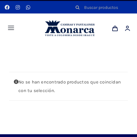
Saltar
Buscar:
al
contenido
Toggle
Navigation
Hombres
Portada
»
CUADRO GRANDE
Anyela
No se han encontrado productos que coincidan
Dotaciones
con tu selección.
Mi cuenta
Blog