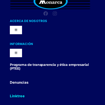
ACERCA DE NOSOTROS
Toggle
Navigation
Nuestra Compañia
INFORMACIÓN
Toggle
Trabaja con nosotros
Navigation
Programa de transparencia y ética empresarial
Blog
(PTEE)
Uniformes Y Dotaciones
Contactenos
Denuncias
Linktree
Politicas Comerciales