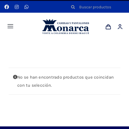
Saltar
Buscar:
al
contenido
Toggle
Navigation
Hombres
Portada
»
CUADRO GRANDE
Anyela
No se han encontrado productos que coincidan
Dotaciones
con tu selección.
Mi cuenta
Blog