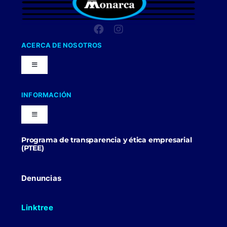
ACERCA DE NOSOTROS
Toggle
Navigation
Nuestra Compañia
INFORMACIÓN
Toggle
Trabaja con nosotros
Navigation
Programa de transparencia y ética empresarial
Blog
(PTEE)
Uniformes Y Dotaciones
Contactenos
Denuncias
Linktree
Politicas Comerciales