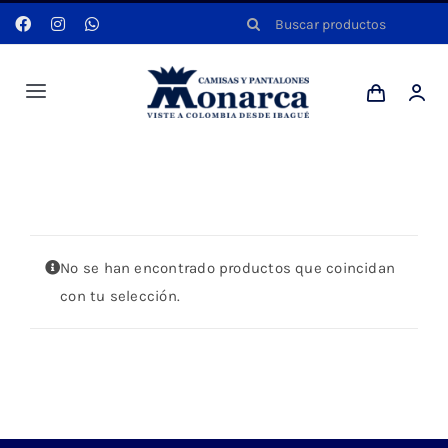
Saltar
Buscar:
al
contenido
Toggle
Navigation
Hombres
Portada
»
DENIM
Anyela
No se han encontrado productos que coincidan
Dotaciones
con tu selección.
Mi cuenta
Blog