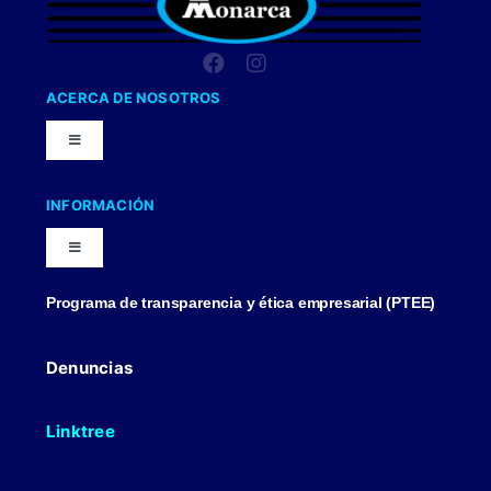
ACERCA DE NOSOTROS
Toggle
Navigation
Nuestra Compañia
INFORMACIÓN
Toggle
Trabaja con nosotros
Navigation
Programa de transparencia y ética empresarial (PTEE)
Blog
Uniformes Y Dotaciones
Denuncias
Contactenos
Linktree
Politicas Comerciales