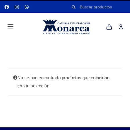
Saltar
Buscar:
al
contenido
Toggle
Navigation
Hombres
Portada
»
KAKI
Anyela
No se han encontrado productos que coincidan
Dotaciones
con tu selección.
Mi cuenta
Blog