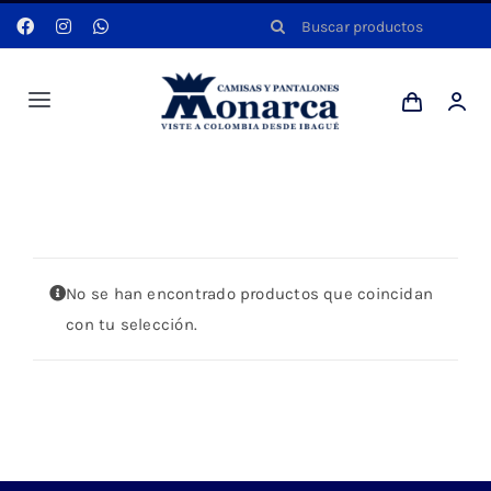
Saltar
Buscar:
al
contenido
Toggle
Navigation
Hombres
Portada
»
KAKI
Anyela
No se han encontrado productos que coincidan
Dotaciones
con tu selección.
Mi cuenta
Blog