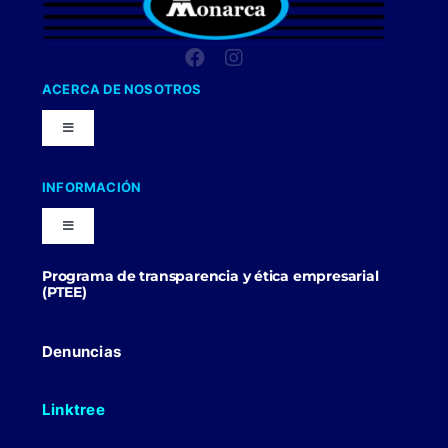
ACERCA DE NOSOTROS
Toggle
Navigation
Nuestra Compañia
INFORMACIÓN
Toggle
Trabaja con nosotros
Navigation
Programa de transparencia y ética empresarial
Blog
(PTEE)
Uniformes Y Dotaciones
Contactenos
Denuncias
Linktree
Politicas Comerciales