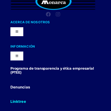
ACERCA DE NOSOTROS
Toggle
Navigation
Nuestra Compañia
INFORMACIÓN
Toggle
Trabaja con nosotros
Navigation
Programa de transparencia y ética empresarial
Blog
(PTEE)
Uniformes Y Dotaciones
Contactenos
Denuncias
Linktree
Politicas Comerciales