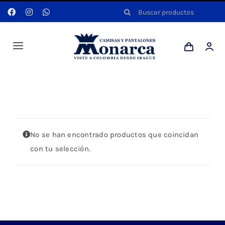
Saltar
Buscar:
al
contenido
Toggle
Navigation
Hombres
Portada
»
KAKI
Anyela
No se han encontrado productos que coincidan
Dotaciones
con tu selección.
Mi cuenta
Blog