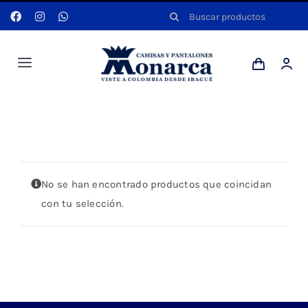
Saltar
Buscar:
al
contenido
Toggle
Navigation
Hombres
Portada
»
KAKI
Anyela
No se han encontrado productos que coincidan
Dotaciones
con tu selección.
Mi cuenta
Blog