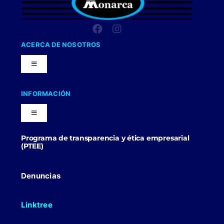
ACERCA DE NOSOTROS
Toggle
Navigation
Nuestra Compañia
INFORMACIÓN
Toggle
Trabaja con nosotros
Navigation
Programa de transparencia y ética empresarial
Blog
(PTEE)
Uniformes Y Dotaciones
Contactenos
Denuncias
Linktree
Politicas Comerciales