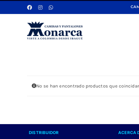
Saltar
CAM
al
contenido
No se han encontrado productos que coincidan
DISTRIBUIDOR
ACERCA 