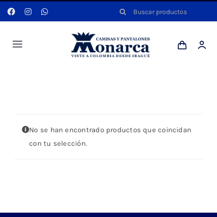
Saltar
Buscar:
al
contenido
Toggle
Navigation
Hombres
Portada
»
SHORT
Anyela
No se han encontrado productos que coincidan
Dotaciones
con tu selección.
Mi cuenta
Blog