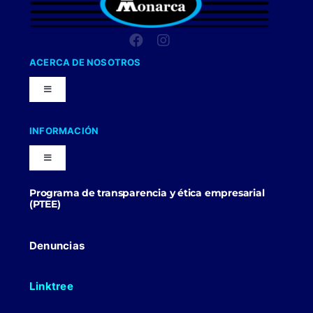
ACERCA DE NOSOTROS
Toggle
Navigation
Nuestra Compañia
INFORMACIÓN
Toggle
Trabaja con nosotros
Navigation
Programa de transparencia y ética empresarial
Blog
(PTEE)
Uniformes Y Dotaciones
Contactenos
Denuncias
Linktree
Politicas Comerciales