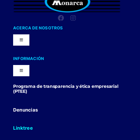
ACERCA DE NOSOTROS
Toggle
Navigation
Nuestra Compañia
INFORMACIÓN
Toggle
Trabaja con nosotros
Navigation
Programa de transparencia y ética empresarial
Blog
(PTEE)
Uniformes Y Dotaciones
Contactenos
Denuncias
Linktree
Politicas Comerciales