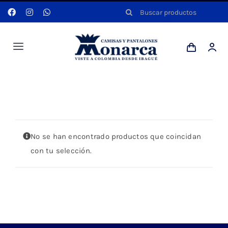
Saltar
Buscar:
al
contenido
Toggle
Navigation
Hombres
Portada
»
VESTIDO LARGO TEJIDO
Anyela
No se han encontrado productos que coincidan
Dotaciones
con tu selección.
Mi cuenta
Blog