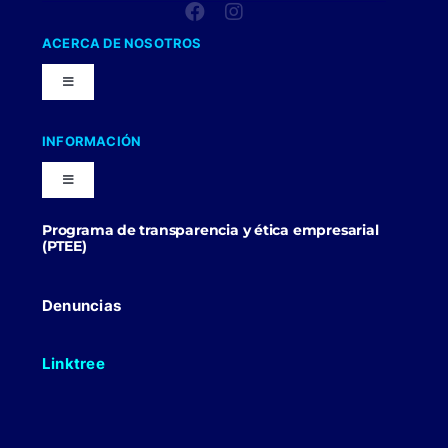
ACERCA DE NOSOTROS
Toggle
Navigation
Nuestra Compañia
INFORMACIÓN
Toggle
Trabaja con nosotros
Navigation
Programa de transparencia y ética empresarial
Blog
(PTEE)
Uniformes Y Dotaciones
Contactenos
Denuncias
Linktree
Politicas Comerciales
Politicas de Envio