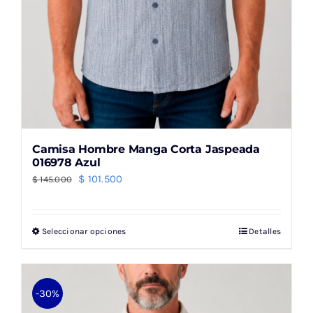
producto
Camisa Hombre Manga Corta Jaspeada
016978 Azul
El
El
$
101.500
$
145.000
precio
precio
original
actual
Seleccionar opciones
Detalles
Este
era:
es:
producto
$ 145.000.
$ 101.500.
tiene
múltiples
-30%
variantes.