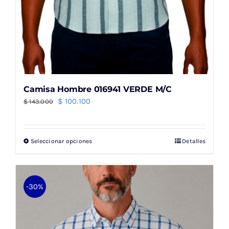
Camisa Hombre 016941 VERDE M/C
El
El
$
100.100
$
143.000
precio
precio
original
actual
Seleccionar opciones
Detalles
Este
era:
es:
producto
$ 143.000.
$ 100.100.
tiene
múltiples
-30%
variantes.
Las
opciones