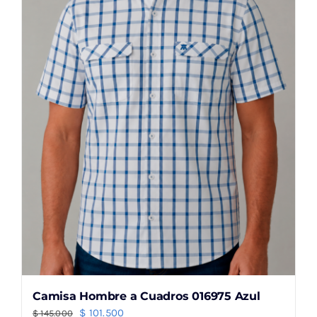
se
pueden
elegir
en
la
página
de
producto
Camisa Hombre a Cuadros 016975 Azul
El
El
$
101.500
$
145.000