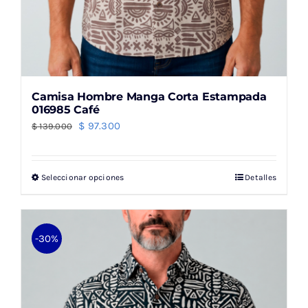
Camisa Hombre Manga Corta Estampada
016985 Café
El
El
$
97.300
$
139.000
precio
precio
original
actual
Seleccionar opciones
Detalles
Este
era:
es:
producto
$ 139.000.
$ 97.300.
tiene
múltiples
-30%
variantes.
Las
opciones