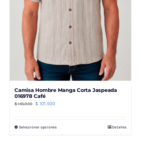
la
página
de
producto
Camisa Hombre Manga Corta Jaspeada
016978 Café
El
El
$
101.500
$
145.000
precio
precio
original
actual
Seleccionar opciones
Detalles
Este
era:
es:
producto
$ 145.000.
$ 101.500.