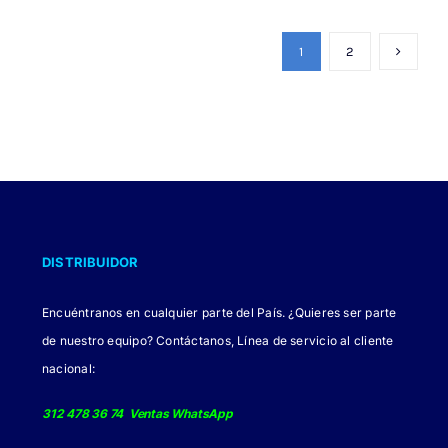
tiene
múltiples
1
2
variantes.
Las
opciones
se
pueden
elegir
en
DISTRIBUIDOR
la
página
Encuéntranos en cualquier parte del País. ¿Quieres ser parte
de
de nuestro equipo? Contáctanos, Línea de servicio al cliente
producto
nacional:
312 478 36 74 Ventas WhatsApp