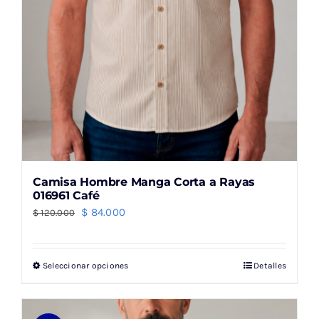
página
de
producto
Camisa Hombre Manga Corta a Rayas
016961 Café
El
El
$
84.000
$
120.000
precio
precio
original
actual
Seleccionar opciones
Detalles
Este
era:
es:
producto
$ 120.000.
$ 84.000.
tiene