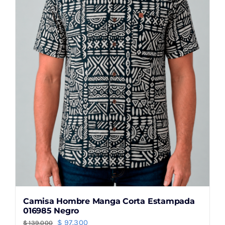
se
pueden
elegir
en
la
página
de
producto
Camisa Hombre Manga Corta Estampada
016985 Negro
El
El
$
97.300
$
139.000