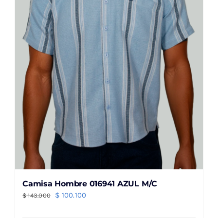
pueden
elegir
en
la
página
de
producto
Camisa Hombre 016941 AZUL M/C
El
El
$
100.100
$
143.000
precio
precio