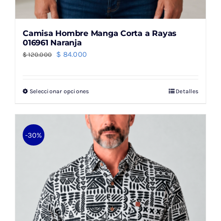
Camisa Hombre Manga Corta a Rayas
016961 Naranja
El
El
$
84.000
$
120.000
precio
precio
original
actual
Seleccionar opciones
Detalles
Este
era:
es:
producto
$ 120.000.
$ 84.000.
tiene
múltiples
-30%
variantes.
Las
opciones
se
pueden
elegir