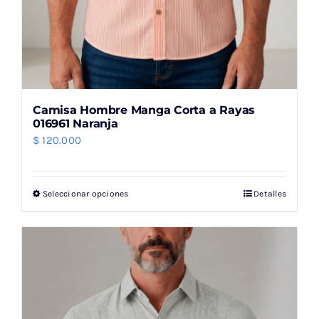
Camisa Hombre Manga Corta a Rayas
016961 Naranja
$
120.000
Seleccionar opciones
Detalles
Este
producto
tiene
múltiples
variantes.
Las
opciones