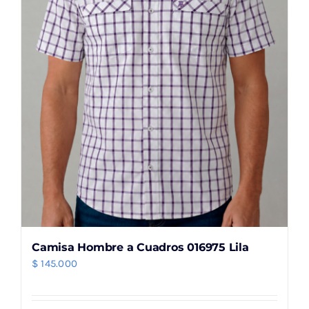
elegir
en
la
página
de
producto
Camisa Hombre a Cuadros 016975 Lila
$
145.000