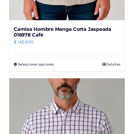
Camisa Hombre Manga Corta Jaspeada
016978 Café
$
145.000
Seleccionar opciones
Detalles
Este
producto
tiene
múltiples
variantes.
Las
opciones
se
pueden