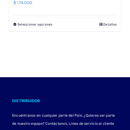
$
174.000
Seleccionar opciones
Detalles
Este
producto
tiene
múltiples
variantes.
Las
opciones
se
pueden
elegir
DISTRIBUIDOR
en
la
Encuéntranos en cualquier parte del País. ¿Quieres ser parte
página
de nuestro equipo? Contáctanos, Línea de servicio al cliente