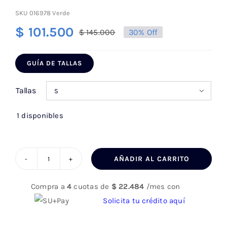
SKU
016978 Verde
$
101.500
$
145.000
30% Off
El
El
precio
precio
GUÍA DE TALLAS
original
actual
era:
es:
Tallas

$ 145.000.
$ 101.500.
1 disponibles
AÑADIR AL CARRITO
Camisa
Hombre
Compra a
4
cuotas de
$
22.484
/mes con
Manga
Solicita tu crédito aquí
Corta
Jaspeada