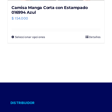
Camisa Manga Corta con Estampado
016994 Azul
$
154.000
Seleccionar opciones
Detalles
Este
producto
tiene
múltiples
variantes.
Las
opciones
se
pueden
elegir
DISTRIBUIDOR
en