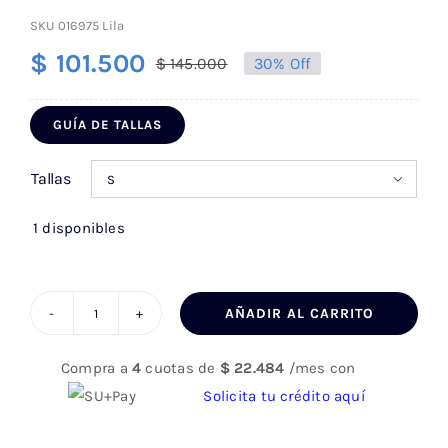
SKU
016975 Lila
$
101.500
$
145.000
30% Off
El
El
precio
precio
GUÍA DE TALLAS
original
actual
era:
es:
Tallas

$ 145.000.
$ 101.500.
1 disponibles
AÑADIR AL CARRITO
Camisa
Hombre
Compra a
4
cuotas de
$
22.484
/mes con
a
Solicita tu crédito aquí
Cuadros
016975