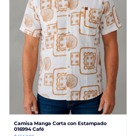
se
pueden
elegir
en
la
página
de
producto
Camisa Manga Corta con Estampado
016994 Café