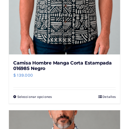
producto
Camisa Hombre Manga Corta Estampada
016985 Negro
$
139.000
Seleccionar opciones
Detalles
Este
producto
tiene
múltiples