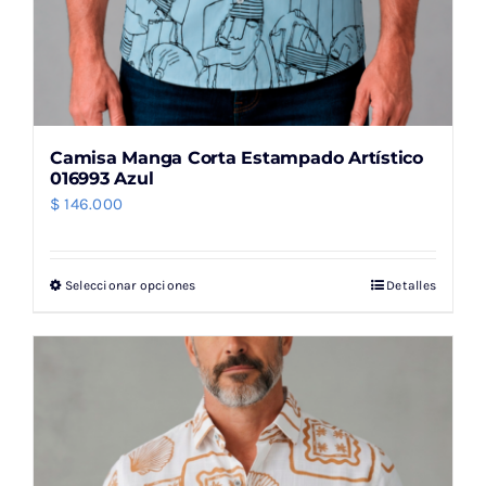
Camisa Manga Corta Estampado Artístico
016993 Azul
$
146.000
Seleccionar opciones
Detalles
Este
producto
tiene
múltiples
variantes.
Las
opciones