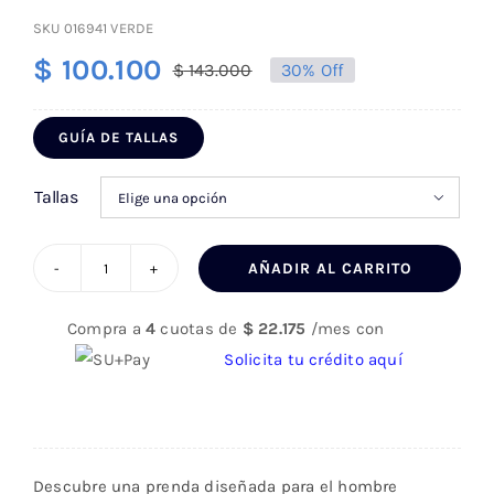
SKU
016941 VERDE
$
100.100
$
143.000
30% Off
El
El
precio
precio
GUÍA DE TALLAS
original
actual
era:
es:
Tallas

$ 143.000.
$ 100.100.
AÑADIR AL CARRITO
Camisa
Hombre
Compra a
4
cuotas de
$
22.175
/mes con
016941
Solicita tu crédito aquí
VERDE
M/C
cantidad
Descubre una prenda diseñada para el hombre