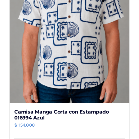
elegir
en
la
página
de
producto
Camisa Manga Corta con Estampado
016994 Azul
$
154.000