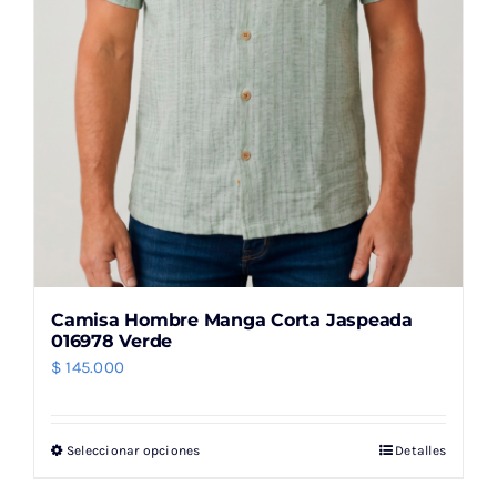
la
página
de
producto
Camisa Hombre Manga Corta Jaspeada
016978 Verde
$
145.000
Seleccionar opciones
Detalles
Este
producto