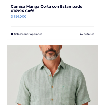
Camisa Manga Corta con Estampado
016994 Café
$
154.000
Seleccionar opciones
Detalles
Este
producto
tiene
múltiples
variantes.
Las
opciones
se
pueden
elegir
en