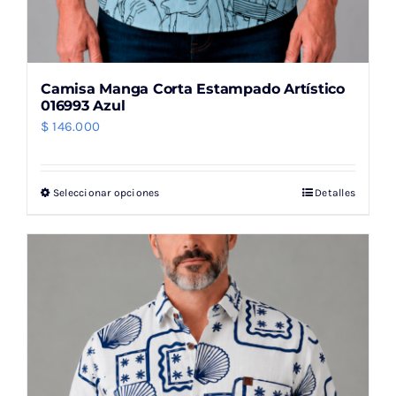
Camisa Manga Corta Estampado Artístico
016993 Azul
$
146.000
Seleccionar opciones
Detalles
Este
producto
tiene
múltiples
variantes.
Las
opciones
se
pueden