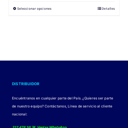
Seleccionar opciones
Detalles
Este
producto
tiene
múltiples
variantes.
Las
opciones
se
pueden
elegir
DISTRIBUIDOR
en
la
Encuéntranos en cualquier parte del País. ¿Quieres ser parte
página
de nuestro equipo? Contáctanos, Línea de servicio al cliente
de
nacional:
producto
312 478 36 74 Ventas WhatsApp