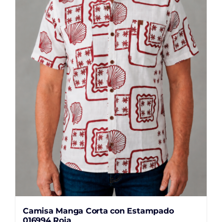
opciones
se
pueden
elegir
en
la
página
de
producto
Camisa Manga Corta con Estampado
016994 Roja