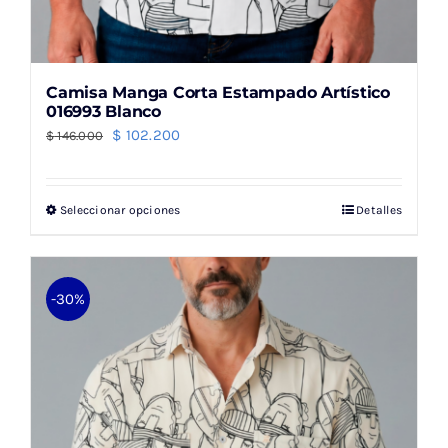
Camisa Manga Corta Estampado Artístico
016993 Blanco
El
El
$
102.200
$
146.000
precio
precio
original
actual
Seleccionar opciones
Detalles
Este
era:
es:
producto
$ 146.000.
$ 102.200.
tiene
múltiples
-30%
variantes.
Las
opciones
se
pueden