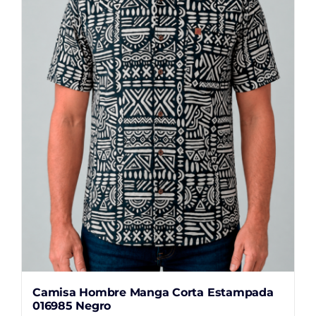
se
pueden
elegir
en
la
página
de
producto
Camisa Hombre Manga Corta Estampada
016985 Negro