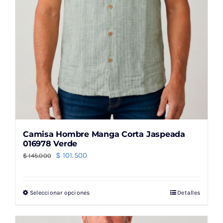
página
de
producto
Camisa Hombre Manga Corta Jaspeada
016978 Verde
El
El
$
101.500
$
145.000
precio
precio
original
actual
Seleccionar opciones
Detalles
Este
era:
es:
producto
$ 145.000.
$ 101.500.
tiene