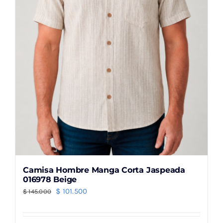
elegir
en
la
página
de
producto
Camisa Hombre Manga Corta Jaspeada
016978 Beige
El
El
$
101.500
$
145.000
precio
precio
original
actual