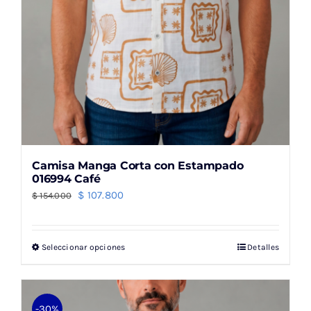
de
producto
Camisa Manga Corta con Estampado
016994 Café
El
El
$
107.800
$
154.000
precio
precio
original
actual
Seleccionar opciones
Detalles
Este
era:
es:
producto
$ 154.000.
$ 107.800.
tiene
múltiples
-30%