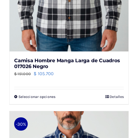
producto
Camisa Hombre Manga Larga de Cuadros
017026 Negro
El
El
$
105.700
$
151.000
precio
precio
original
actual
Seleccionar opciones
Detalles
Este
era:
es:
producto
$ 151.000.
$ 105.700.
tiene
múltiples
-30%
variantes.