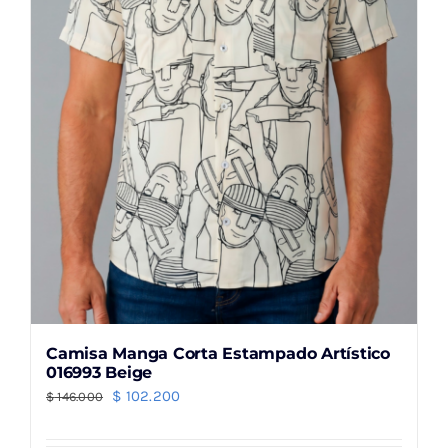
elegir
en
la
página
de
producto
Camisa Manga Corta Estampado Artístico
016993 Beige
El
El
$
102.200
$
146.000
precio
precio