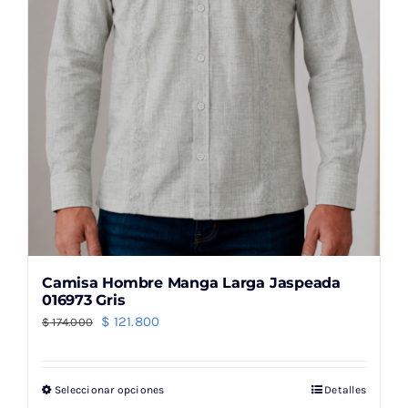
en
la
página
de
producto
Camisa Hombre Manga Larga Jaspeada
016973 Gris
El
El
$
121.800
$
174.000
precio
precio
original
actual
Seleccionar opciones
Detalles
Este
era:
es: