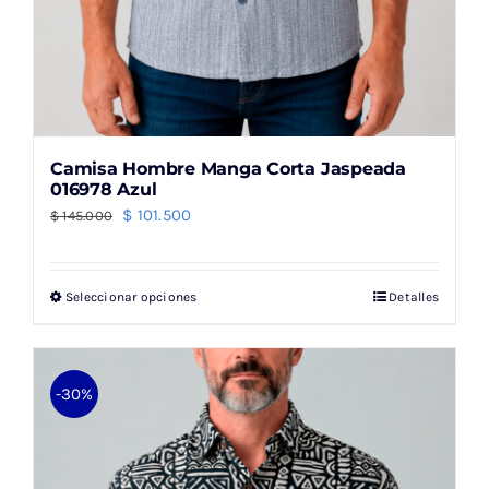
Camisa Hombre Manga Corta Jaspeada
016978 Azul
El
El
$
101.500
$
145.000
precio
precio
original
actual
Seleccionar opciones
Detalles
Este
era:
es:
producto
$ 145.000.
$ 101.500.
tiene
múltiples
-30%
variantes.
Las
opciones