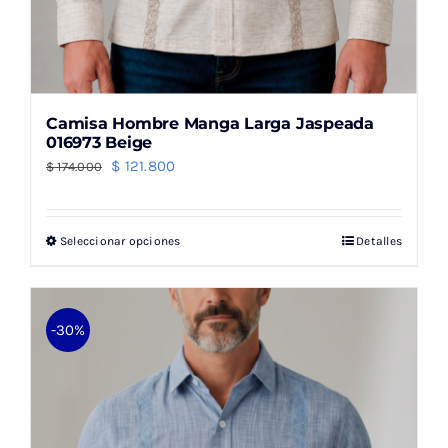
Camisa Hombre Manga Larga Jaspeada
016973 Beige
El
El
$
121.800
$
174.000
precio
precio
original
actual
Seleccionar opciones
Detalles
Este
era:
es:
producto
$ 174.000.
$ 121.800.
tiene
múltiples
-30%
variantes.
Las
opciones
se