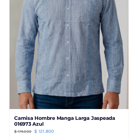
pueden
elegir
en
la
página
de
producto
Camisa Hombre Manga Larga Jaspeada
016973 Azul
El
El
$
121.800
$
174.000