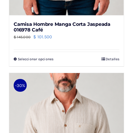
Camisa Hombre Manga Corta Jaspeada
016978 Café
El
El
$
101.500
$
145.000
precio
precio
original
actual
Seleccionar opciones
Detalles
Este
era:
es:
producto
$ 145.000.
$ 101.500.
tiene
múltiples
-30%
variantes.
Las
opciones
se
pueden