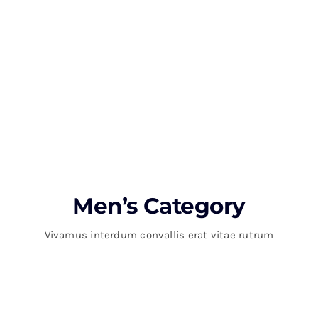
Ut auctor, dui in dictum ultricies, eros elit
condimentum quam, vel rutrum lorem nisl.
Men’s Category
Vivamus interdum convallis erat vitae rutrum