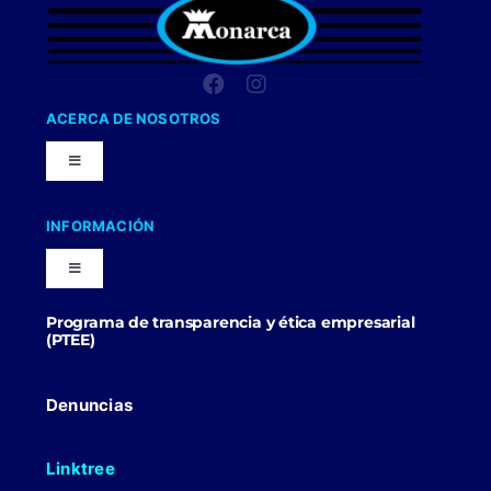
ACERCA DE NOSOTROS
Toggle
Navigation
Nuestra Compañia
INFORMACIÓN
Toggle
Trabaja con nosotros
Navigation
Programa de transparencia y ética empresarial
Blog
(PTEE)
Uniformes Y Dotaciones
Contactenos
Denuncias
Linktree
Politicas Comerciales