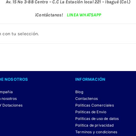
Av. 15 No 3-88 Centro – C.C La Estación local 221 – Ibagué (Col.)
¡Contáctanos!
LINEA WHATSAPP
 con tu selección.
DE NOSOTROS
INFORMACIÓN
ompañia
Blog
n nosotros
Contactenos
Y Dotaciones
Politicas Comerciales
Politicas de Envio
Políticas de uso de datos
Política de privacidad
Terminos y condiciones