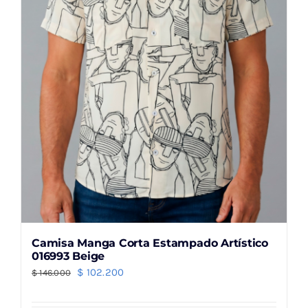
elegir
en
la
página
de
producto
Camisa Manga Corta Estampado Artístico
016993 Beige
El
El
$
102.200
$
146.000
precio
precio