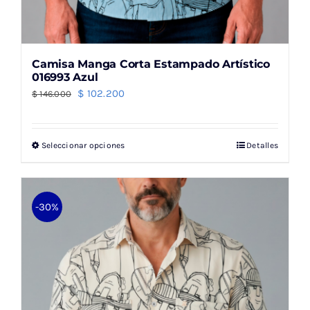
Camisa Manga Corta Estampado Artístico
016993 Azul
El
El
$
102.200
$
146.000
precio
precio
original
actual
Seleccionar opciones
Detalles
Este
era:
es:
producto
$ 146.000.
$ 102.200.
tiene
múltiples
-30%
variantes.
Las
opciones
se
pueden