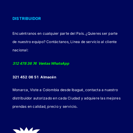
opciones
se
DISTRIBUIDOR
pueden
elegir
Encuéntranos en cualquier parte del País. ¿Quieres ser parte
en
de nuestro equipo? Contáctanos, Línea de servicio al cliente
la
nacional:
página
de
312 478 36 74 Ventas WhatsApp
producto
321 452 06 51 Almacén
Monarca, Viste a Colombia desde Ibagué, contacta a nuestro
distribuidor autorizado en cada Ciudad y adquiere las mejores
.
prendas en calidad, precio y servicio