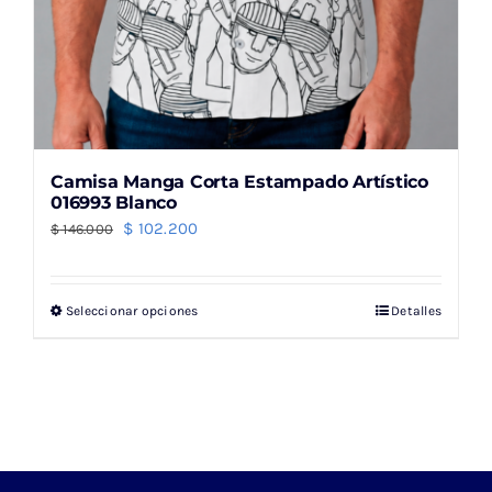
Camisa Manga Corta Estampado Artístico
016993 Blanco
El
El
$
102.200
$
146.000
precio
precio
original
actual
Seleccionar opciones
Detalles
Este
era:
es:
producto
$ 146.000.
$ 102.200.
tiene
múltiples
variantes.
Las