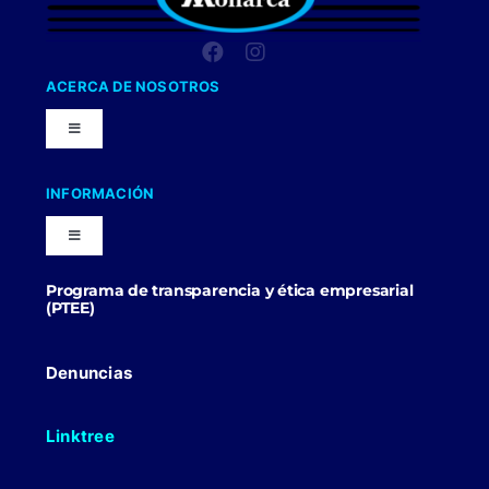
ACERCA DE NOSOTROS
Toggle
Navigation
Nuestra Compañia
INFORMACIÓN
Toggle
Trabaja con nosotros
Navigation
Programa de transparencia y ética empresarial
Blog
(PTEE)
Uniformes Y Dotaciones
Contactenos
Denuncias
Linktree
Politicas Comerciales