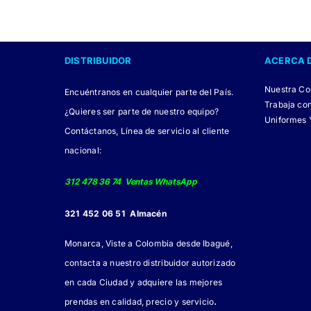
tiene
múltiples
variantes.
DISTRIBUIDOR
ACERCA 
Las
opciones
Nuestra C
Encuéntranos en cualquier parte del País.
se
Trabaja co
¿Quieres ser parte de nuestro equipo?
pueden
Uniformes 
Contáctanos, Línea de servicio al cliente
elegir
nacional:
en
la
312 478 36 74 Ventas WhatsApp
página
321 452 06 51 Almacén
de
producto
Monarca, Viste a Colombia desde Ibagué,
contacta a nuestro distribuidor autorizado
en cada Ciudad y adquiere las mejores
.
prendas en calidad, precio y servicio