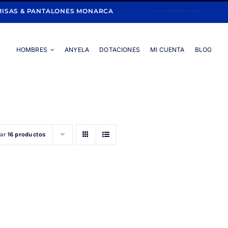
ISAS & PANTALONES MONARCA
HOMBRES
ANYELA
DOTACIONES
MI CUENTA
BLOG
Portada
»
AZUL OSCURO
rar
16 productos