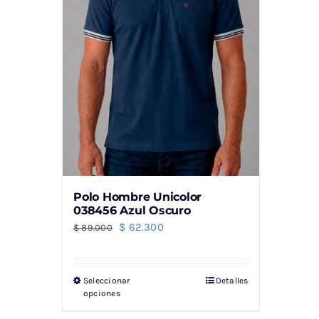
Polo Hombre Unicolor
038456 Azul Oscuro
El
El
$
62.300
$
89.000
precio
precio
original
actual
Seleccionar
Detalles
Este
era:
es:
opciones
producto
$ 89.000.
$ 62.300.