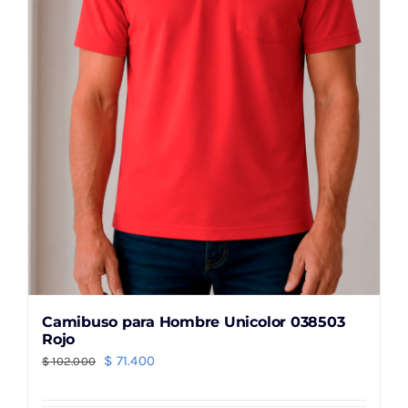
elegir
en
la
página
de
producto
Camibuso para Hombre Unicolor 038503
Rojo
El
El
$
71.400
$
102.000
precio
precio