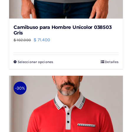
Camibuso para Hombre Unicolor 038503
Gris
El
El
$
71.400
$
102.000
precio
precio
original
actual
Seleccionar opciones
Detalles
Este
era:
es:
producto
$ 102.000.
$ 71.400.
tiene
múltiples
-30%
variantes.
Las
opciones
se
pueden