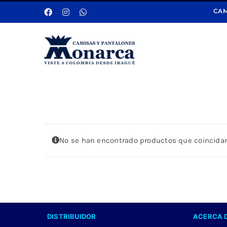
Saltar
CAM
al
contenido
No se han encontrado productos que coincidan
DISTRIBUIDOR
ACERCA 