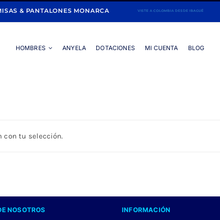
ISAS & PANTALONES MONARCA
HOMBRES
ANYELA
DOTACIONES
MI CUENTA
BLOG
Portada
»
BOTON ESCONDIDO
 con tu selección.
DE NOSOTROS
INFORMACIÓN