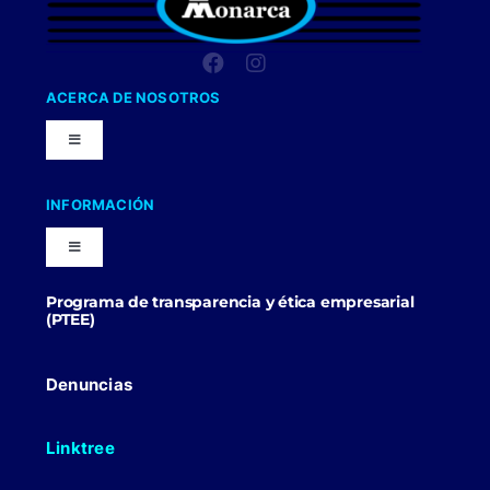
ACERCA DE NOSOTROS
Toggle
Navigation
Nuestra Compañia
INFORMACIÓN
Toggle
Trabaja con nosotros
Navigation
Programa de transparencia y ética empresarial
Blog
(PTEE)
Uniformes Y Dotaciones
Contactenos
Denuncias
Linktree
Politicas Comerciales