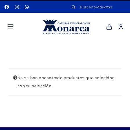
Saltar
Buscar:
al
contenido
Toggle
Navigation
Hombres
Portada
»
CAMIBUSO
Anyela
No se han encontrado productos que coincidan
Dotaciones
con tu selección.
Mi cuenta
Blog