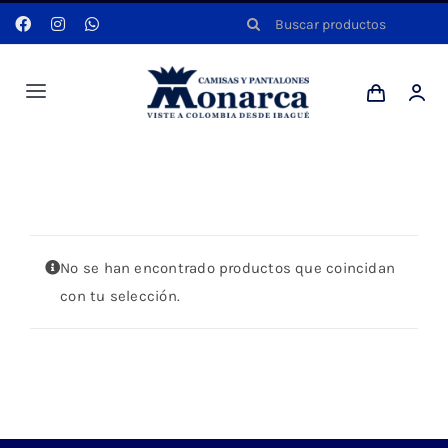
Saltar
Buscar:
al
contenido
Toggle
Navigation
Hombres
Portada
»
CAMISA A CUADROS MANGA LARGA
Anyela
No se han encontrado productos que coincidan
Dotaciones
con tu selección.
Mi cuenta
Blog