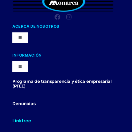
ACERCA DE NOSOTROS
Toggle
Navigation
Nuestra Compañia
INFORMACIÓN
Toggle
Trabaja con nosotros
Navigation
Programa de transparencia y ética empresarial
Blog
(PTEE)
Uniformes Y Dotaciones
Contactenos
Denuncias
Linktree
Politicas Comerciales