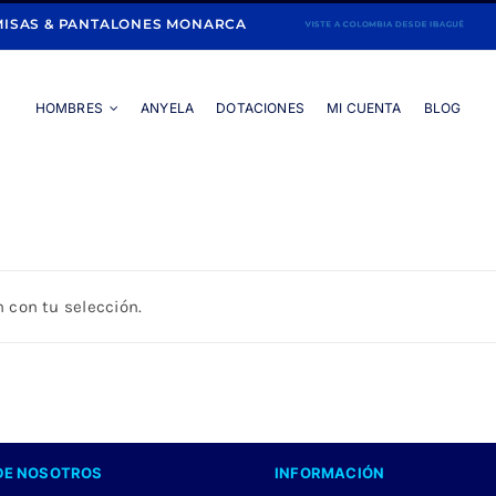
ISAS & PANTALONES MONARCA
HOMBRES
ANYELA
DOTACIONES
MI CUENTA
BLOG
Portada
»
CAMISA AZUL MANGA LARGA
 con tu selección.
DE NOSOTROS
INFORMACIÓN