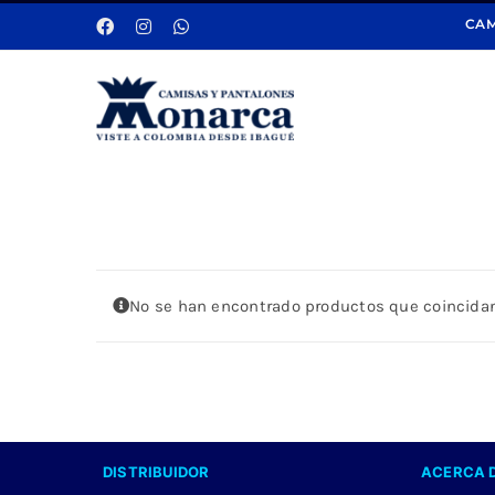
Saltar
CAM
al
contenido
No se han encontrado productos que coincidan
DISTRIBUIDOR
ACERCA 