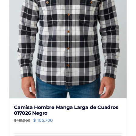
elegir
en
la
página
de
producto
Camisa Hombre Manga Larga de Cuadros
017026 Negro
El
El
$
105.700
$
151.000
precio
precio