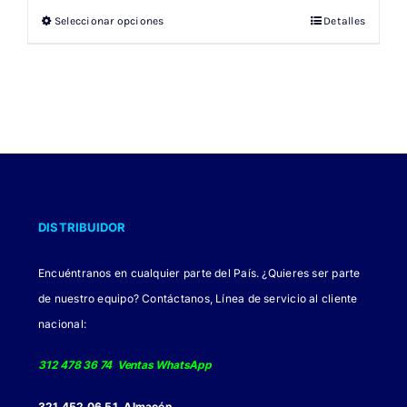
original
actual
Seleccionar opciones
Detalles
Este
era:
es:
producto
$ 151.000.
$ 105.700.
tiene
múltiples
variantes.
Las
opciones
se
DISTRIBUIDOR
pueden
elegir
Encuéntranos en cualquier parte del País. ¿Quieres ser parte
en
de nuestro equipo? Contáctanos, Línea de servicio al cliente
la
nacional:
página
de
312 478 36 74 Ventas WhatsApp
producto
321 452 06 51 Almacén