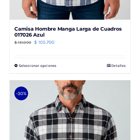
Camisa Hombre Manga Larga de Cuadros
017026 Azul
El
El
$
105.700
$
151.000
precio
precio
original
actual
Seleccionar opciones
Detalles
Este
era:
es:
producto
$ 151.000.
$ 105.700.
tiene
múltiples
-30%
variantes.
Las
opciones
se
pueden