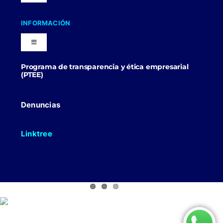
Navigation
Nuestra Compañia
INFORMACIÓN
Toggle
Trabaja con nosotros
Navigation
Programa de transparencia y ética empresarial
Blog
(PTEE)
Uniformes Y Dotaciones
Contactenos
Denuncias
Linktree
Politicas Comerciales
Politicas de Envio
Políticas de uso de datos