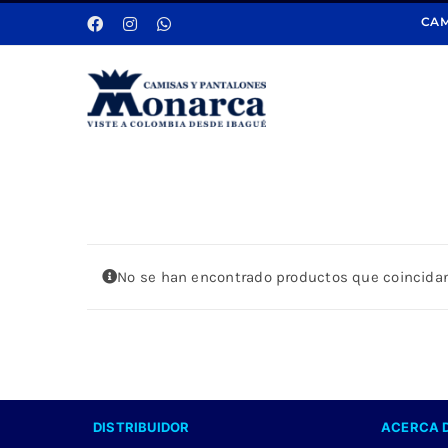
Saltar
CAM
al
contenido
No se han encontrado productos que coincidan
DISTRIBUIDOR
ACERCA 