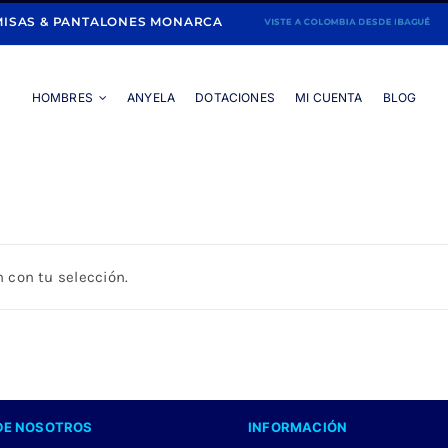
ISAS & PANTALONES MONARCA
HOMBRES
ANYELA
DOTACIONES
MI CUENTA
BLOG
Portada
»
CAMISA LILA MANGA LARGA
 con tu selección.
DE NOSOTROS
INFORMACIÓN