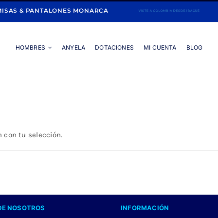
ISAS & PANTALONES MONARCA
HOMBRES
ANYELA
DOTACIONES
MI CUENTA
BLOG
Portada
»
CAMISA LILA
 con tu selección.
DE NOSOTROS
INFORMACIÓN