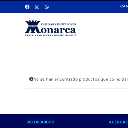
Saltar
CAM
al
contenido
No se han encontrado productos que coincidan
DISTRIBUIDOR
ACERCA 