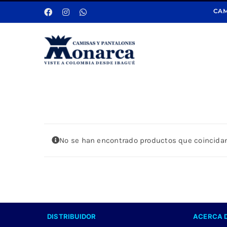
Saltar
CAM
al
contenido
No se han encontrado productos que coincidan
DISTRIBUIDOR
ACERCA 