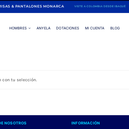
ISAS & PANTALONES MONARCA
HOMBRES
ANYELA
DOTACIONES
MI CUENTA
BLOG
Portada
»
CAMISA PATRON AZUL
 con tu selección.
DE NOSOTROS
INFORMACIÓN