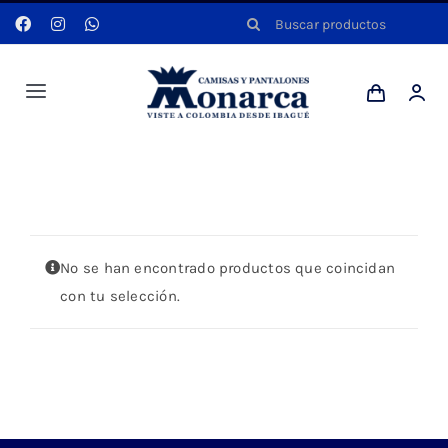
Saltar
Buscar:
al
contenido
Toggle
Navigation
Hombres
Portada
»
CAMISA ROSA MANGA LARGA
Anyela
No se han encontrado productos que coincidan
Dotaciones
con tu selección.
Mi cuenta
Blog