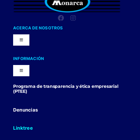
ACERCA DE NOSOTROS
Toggle
Navigation
Nuestra Compañia
INFORMACIÓN
Toggle
Trabaja con nosotros
Navigation
Programa de transparencia y ética empresarial
Blog
(PTEE)
Uniformes Y Dotaciones
Contactenos
Denuncias
Linktree
Politicas Comerciales