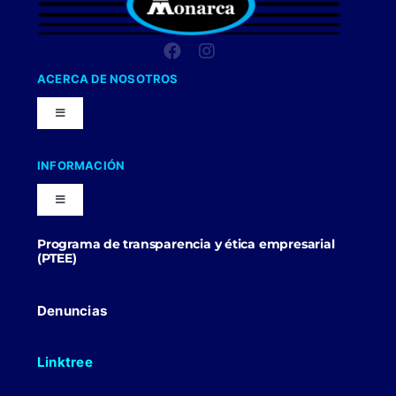
ACERCA DE NOSOTROS
Toggle
Navigation
Nuestra Compañia
INFORMACIÓN
Toggle
Trabaja con nosotros
Navigation
Programa de transparencia y ética empresarial
Blog
(PTEE)
Uniformes Y Dotaciones
Contactenos
Denuncias
Linktree
Politicas Comerciales