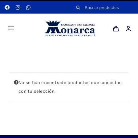
Saltar
Buscar:
al
contenido
Toggle
Navigation
Hombres
Portada
»
CRUDA
Anyela
No se han encontrado productos que coincidan
Dotaciones
con tu selección.
Mi cuenta
Blog