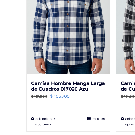
Camisa Hombre Manga Larga
Cami
de Cuadros 017026 Azul
de Cu
El
El
$
105.700
$
151.000
$
151.0
precio
precio
original
actual
Seleccionar
Detalles
Selec
Este
era:
es:
opciones
opcio
producto
$ 151.000.
$ 105.700.