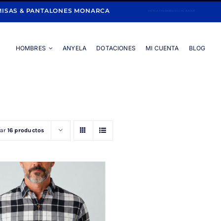
ISAS & PANTALONES MONARCA
HOMBRES
ANYELA
DOTACIONES
MI CUENTA
BLOG
Portada
»
CUADROS GRANDES
rar
16 productos