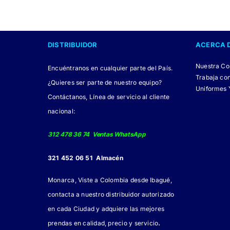
tiene
múltiples
variantes.
DISTRIBUIDOR
ACERCA 
Las
opciones
Nuestra C
Encuéntranos en cualquier parte del País.
se
Trabaja co
¿Quieres ser parte de nuestro equipo?
pueden
Uniformes 
Contáctanos, Línea de servicio al cliente
elegir
nacional:
en
la
312 478 36 74 Ventas WhatsApp
página
321 452 06 51 Almacén
de
producto
Monarca, Viste a Colombia desde Ibagué,
contacta a nuestro distribuidor autorizado
en cada Ciudad y adquiere las mejores
.
prendas en calidad, precio y servicio