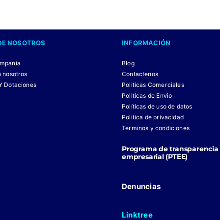
tiene
múltiples
variantes.
DE NOSOTROS
INFORMACIÓN
Las
opciones
ompañia
Blog
se
n nosotros
Contactenos
Y Dotaciones
pueden
Politicas Comerciales
Politicas de Envio
elegir
Políticas de uso de datos
en
Política de privacidad
la
Terminos y condiciones
página
Programa de transparencia 
de
empresarial (PTEE)
producto
Denuncias
Linktree