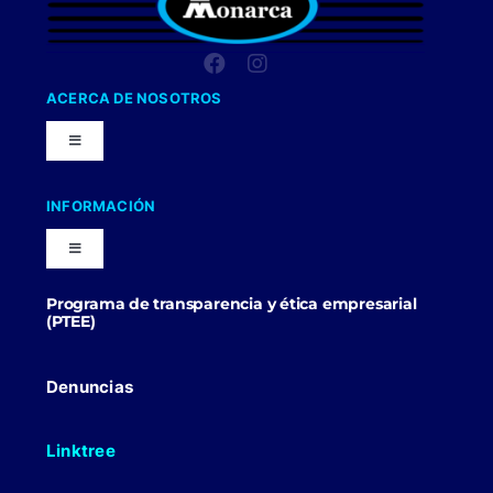
ACERCA DE NOSOTROS
Toggle
Navigation
Nuestra Compañia
INFORMACIÓN
Toggle
Trabaja con nosotros
Navigation
Programa de transparencia y ética empresarial
Blog
(PTEE)
Uniformes Y Dotaciones
Contactenos
Denuncias
Linktree
Politicas Comerciales