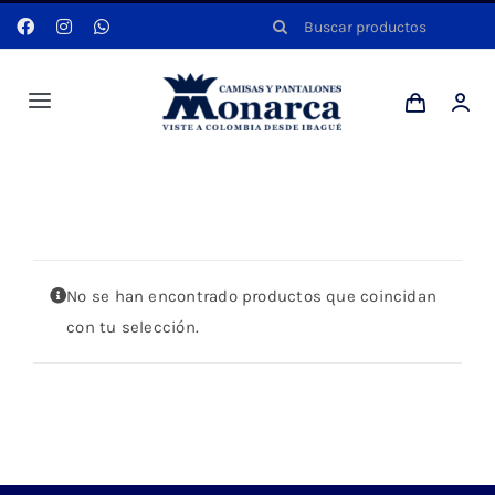
Saltar
Buscar:
al
contenido
Toggle
Navigation
Hombres
Portada
»
CUADROS LEÑADORA
Anyela
No se han encontrado productos que coincidan
Dotaciones
con tu selección.
Mi cuenta
Blog