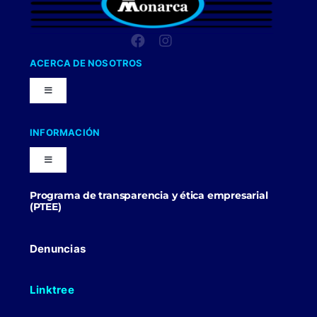
ACERCA DE NOSOTROS
Toggle
Navigation
Nuestra Compañia
INFORMACIÓN
Toggle
Trabaja con nosotros
Navigation
Programa de transparencia y ética empresarial
Blog
(PTEE)
Uniformes Y Dotaciones
Contactenos
Denuncias
Linktree
Politicas Comerciales