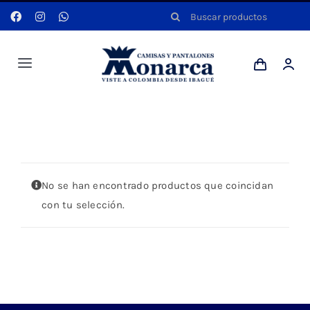
Saltar
Buscar:
al
contenido
Toggle
Navigation
Hombres
Portada
»
CUELLO CON BOTON EN LAS PUNTAS
Anyela
No se han encontrado productos que coincidan
Dotaciones
con tu selección.
Mi cuenta
Blog