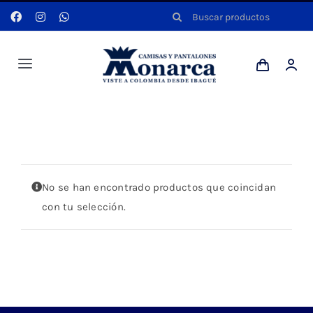
Saltar
Buscar:
al
contenido
Toggle
Navigation
Hombres
Portada
»
CUELLO CORTO
Anyela
No se han encontrado productos que coincidan
Dotaciones
con tu selección.
Mi cuenta
Blog