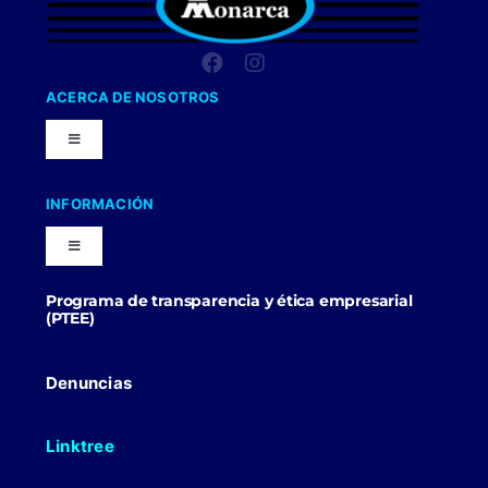
ACERCA DE NOSOTROS
Toggle
Navigation
Nuestra Compañia
INFORMACIÓN
Toggle
Trabaja con nosotros
Navigation
Programa de transparencia y ética empresarial
Blog
(PTEE)
Uniformes Y Dotaciones
Contactenos
Denuncias
Linktree
Politicas Comerciales