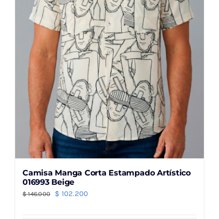
elegir
en
la
página
de
producto
Camisa Manga Corta Estampado Artístico
016993 Beige
El
El
$
102.200
$
146.000
precio
precio