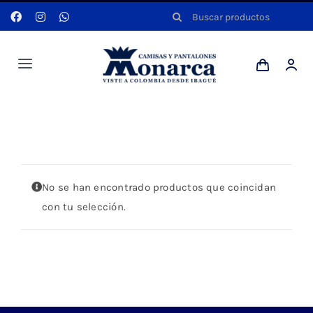
Saltar
Buscar:
al
contenido
Toggle
Navigation
Hombres
Portada
»
FALDA CON ABERTURA
Anyela
No se han encontrado productos que coincidan
Dotaciones
con tu selección.
Mi cuenta
Blog