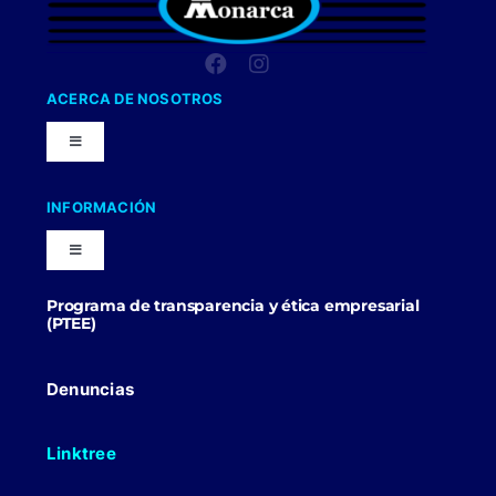
ACERCA DE NOSOTROS
Toggle
Navigation
Nuestra Compañia
INFORMACIÓN
Toggle
Trabaja con nosotros
Navigation
Programa de transparencia y ética empresarial
Blog
(PTEE)
Uniformes Y Dotaciones
Contactenos
Denuncias
Linktree
Politicas Comerciales