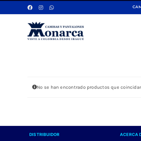
Saltar
CAM
al
contenido
No se han encontrado productos que coincidan
DISTRIBUIDOR
ACERCA 