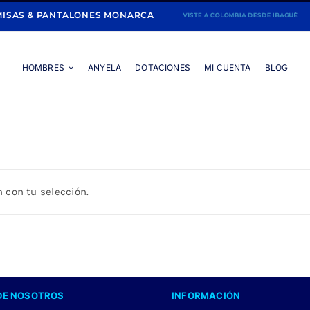
ISAS & PANTALONES MONARCA
HOMBRES
ANYELA
DOTACIONES
MI CUENTA
BLOG
Portada
»
Garden Girl Aesthetic
 con tu selección.
DE NOSOTROS
INFORMACIÓN