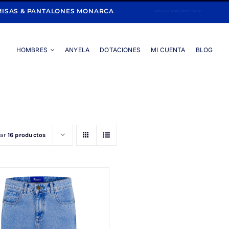
ISAS & PANTALONES MONARCA
HOMBRES
ANYELA
DOTACIONES
MI CUENTA
BLOG
Portada
»
JEAN AZUL CLARO
rar
16 productos