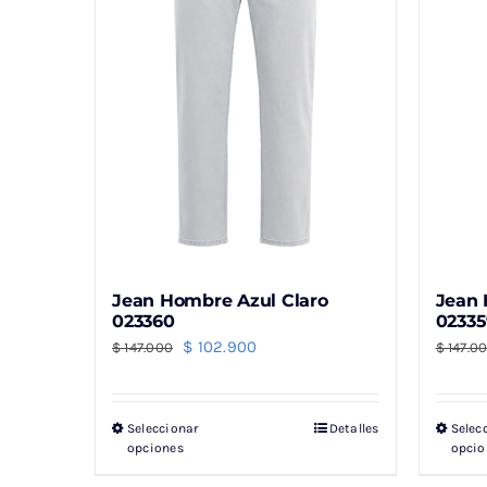
Jean Hombre Azul Claro
Jean 
023360
02335
El
El
$
102.900
$
147.000
$
147.0
precio
precio
original
actual
Seleccionar
Detalles
Selec
Este
era:
es:
opciones
opcio
producto
$ 147.000.
$ 102.900.