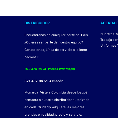
tiene
múltiples
variantes.
DISTRIBUIDOR
ACERCA 
Las
opciones
Nuestra C
Encuéntranos en cualquier parte del País.
se
Trabaja co
¿Quieres ser parte de nuestro equipo?
pueden
Uniformes 
Contáctanos, Línea de servicio al cliente
elegir
nacional:
en
la
312 478 36 74 Ventas WhatsApp
página
321 452 06 51 Almacén
de
producto
Monarca, Viste a Colombia desde Ibagué,
contacta a nuestro distribuidor autorizado
en cada Ciudad y adquiere las mejores
.
prendas en calidad, precio y servicio