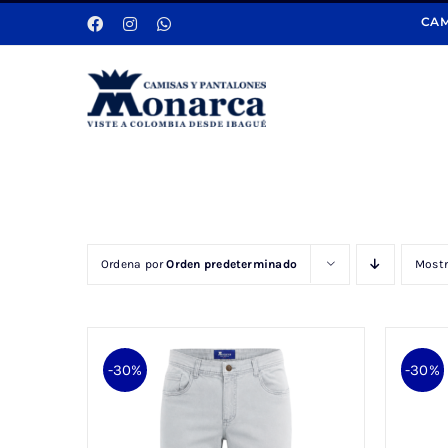
Saltar
CAM
al
contenido
Ordena por
Orden predeterminado
Most
-30%
-30%