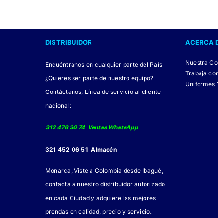
tiene
múltiples
variantes.
DISTRIBUIDOR
ACERCA 
Las
opciones
Nuestra C
Encuéntranos en cualquier parte del País.
se
Trabaja co
¿Quieres ser parte de nuestro equipo?
pueden
Uniformes 
Contáctanos, Línea de servicio al cliente
elegir
nacional:
en
la
312 478 36 74 Ventas WhatsApp
página
321 452 06 51 Almacén
de
producto
Monarca, Viste a Colombia desde Ibagué,
contacta a nuestro distribuidor autorizado
en cada Ciudad y adquiere las mejores
.
prendas en calidad, precio y servicio