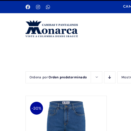
Saltar
CAM
al
contenido
Ordena por
Orden predeterminado
Most
-30%