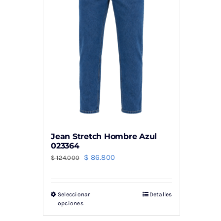
Jean Stretch Hombre Azul
023364
El
El
$
86.800
$
124.000
precio
precio
original
actual
Seleccionar
Detalles
Este
era:
es:
opciones
producto
$ 124.000.
$ 86.800.