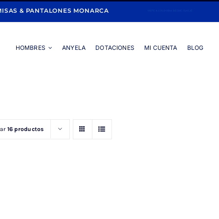
ISAS & PANTALONES MONARCA
HOMBRES
ANYELA
DOTACIONES
MI CUENTA
BLOG
Portada
»
JEAN AZUL
rar
16 productos