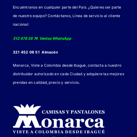
elegir
Encuéntranos en cualquier parte del País. ¿Quieres ser parte
en
de nuestro equipo? Contáctanos, Línea de servicio al cliente
la
nacional:
página
de
312 478 36 74 Ventas WhatsApp
producto
321 452 06 51 Almacén
Monarca, Viste a Colombia desde Ibagué, contacta a nuestro
distribuidor autorizado en cada Ciudad y adquiere las mejores
.
prendas en calidad, precio y servicio