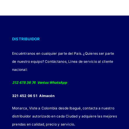
variantes.
Las
opciones
se
DISTRIBUIDOR
pueden
elegir
Encuéntranos en cualquier parte del País. ¿Quieres ser parte
en
de nuestro equipo? Contáctanos, Línea de servicio al cliente
la
nacional:
página
de
312 478 36 74 Ventas WhatsApp
producto
321 452 06 51 Almacén
Monarca, Viste a Colombia desde Ibagué, contacta a nuestro
distribuidor autorizado en cada Ciudad y adquiere las mejores
.
prendas en calidad, precio y servicio