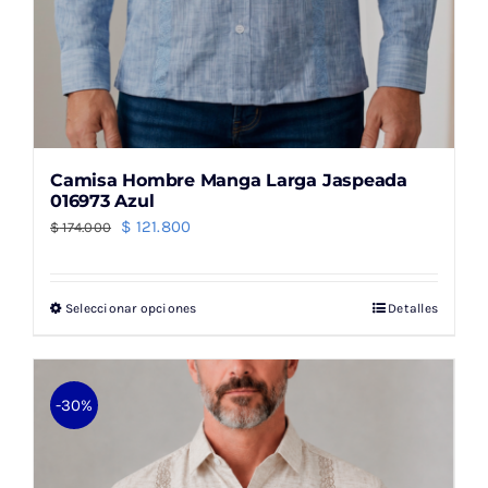
Camisa Hombre Manga Larga Jaspeada
016973 Azul
El
El
$
121.800
$
174.000
precio
precio
original
actual
Seleccionar opciones
Detalles
Este
era:
es:
producto
$ 174.000.
$ 121.800.
tiene
múltiples
-30%
variantes.
Las