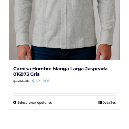
de
producto
Camisa Hombre Manga Larga Jaspeada
016973 Gris
El
El
$
121.800
$
174.000
precio
precio
original
actual
Seleccionar opciones
Detalles
Este
era:
es:
producto
$ 174.000.
$ 121.800.
tiene
múltiples