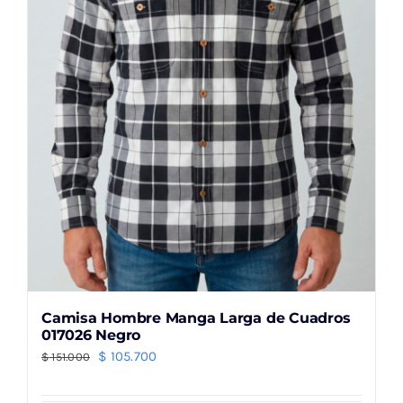
elegir
en
la
página
de
producto
Camisa Hombre Manga Larga de Cuadros
017026 Negro
El
El
$
105.700
$
151.000
precio
precio