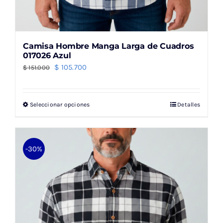
Camisa Hombre Manga Larga de Cuadros
017026 Azul
El
El
$
105.700
$
151.000
precio
precio
original
actual
Seleccionar opciones
Detalles
Este
era:
es:
producto
$ 151.000.
$ 105.700.
tiene
múltiples
-30%
variantes.
Las
opciones
se
pueden