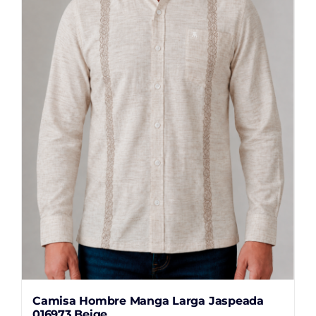
opciones
se
pueden
elegir
en
la
página
de
producto
Camisa Hombre Manga Larga Jaspeada
016973 Beige