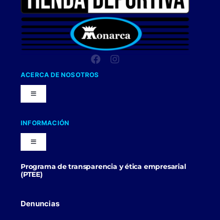
ACERCA DE NOSOTROS
Toggle
Navigation
Nuestra Compañia
INFORMACIÓN
Toggle
Trabaja con nosotros
Navigation
Programa de transparencia y ética empresarial
Blog
(PTEE)
Uniformes Y Dotaciones
Contactenos
Denuncias